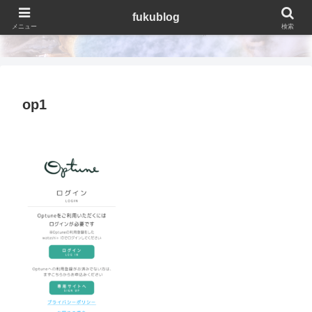
fukublog
fukublog
メニュー
検索
op1