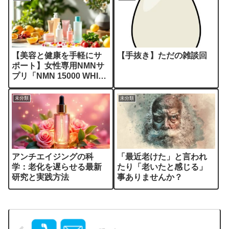
【美容と健康を手軽にサ
【手抜き】ただの雑談回
ポート】女性専用NMNサ
プリ「NMN 15000 WHITE
premium」の魅力を徹底
解説！
未分類
未分類
アンチエイジングの科
「最近老けた」と言われ
学：老化を遅らせる最新
たり「老いたと感じる」
研究と実践方法
事ありませんか？