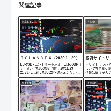
関連記事
資産運用
資産運用
ＴＯＬＡＮＤＦＸ（2020.11.29）
投資サイトリ
EUR/GBPエントリー中通貨：EUR/GBP注
当サイトについ
文：買い（0.89008）時間：20/11/23
ついて有意義な
21:23:40現在：0.89826(+80pipsくらい)損
情報は鮮度が大
益：保有中備考：決済したら記事にします
らず、スピード
が、良いトレードとは言えないです・・・
資の情報は、私が信
資産運用
資産運用
(...
twitterをもと