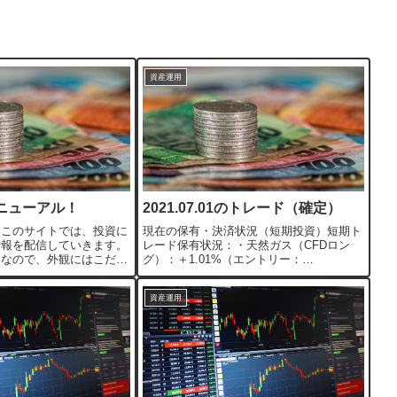
資産運用
ニューアル！
2021.07.01のトレード（確定）
てこのサイトでは、投資に
現在の保有・決済状況（短期投資）短期ト
情報を配信していきます。
レード保有状況：・天然ガス（CFDロン
切なので、外観にはこだわ
グ）：＋1.01%（エントリー：
を重視してまいります。投
14,023.9）・金（CFDロング）：-0.51%＊
頼できるyoutuberや
レバレッジは計算に入れておりません。明
資産運用
に自分のスタンスに合うも...
日の投資予定（短期投資）短期投資今週の
雇...