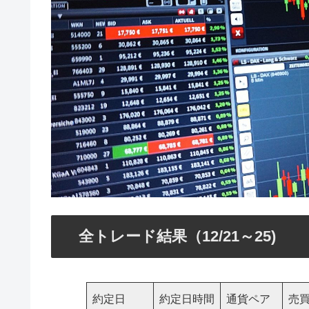
全トレード結果（12/21～25)
約定日
約定日時間
通貨ペア
売