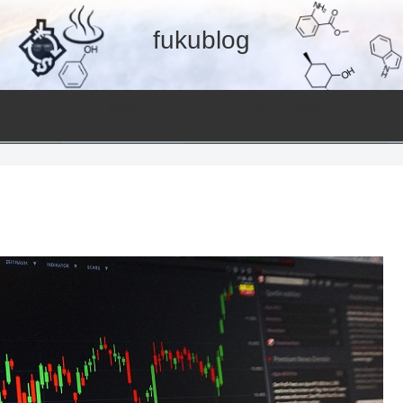
fukublog
温泉
美容と健康
ent
Hot spring
Useful information