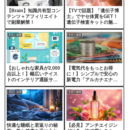
【Brain】知識共有型コン
【TVで話題】「遺伝子博
テンツ＋アフィリエイト
士」でヤセ体質をGET！
で副業解禁！
遺伝子検査キットの魅力
とは？
美容と健康
美容と健康
【おしゃれな家具が2,000
【電気代をもっとお得
点以上！】幅広いテイス
に！】シンプルで安心の
トのインテリア通販サイ
新電力「アルカナエナジ
ト
ー」で賢く節約✨
美容と健康
美容と健康
快適な睡眠と若返りの秘
【必見】アンチエイジン