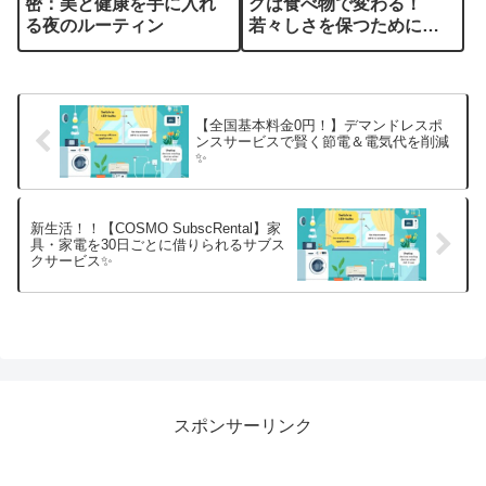
密：美と健康を手に入れ
グは食べ物で変わる！
る夜のルーティン
若々しさを保つために食
べたい5つの食品
【全国基本料金0円！】デマンドレスポ
ンスサービスで賢く節電＆電気代を削減
✨
新生活！！【COSMO SubscRental】家
具・家電を30日ごとに借りられるサブス
クサービス✨
スポンサーリンク