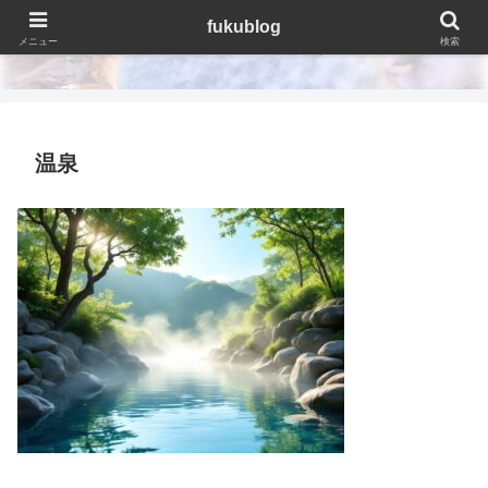
fukublog
fukublog
メニュー
検索
温泉