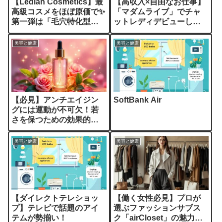
【Ledian Cosmetics】最
【高収入×自由なお仕事】
高級コスメをほぼ原価で✨
「マダムライブ」でチャ
第一弾は「毛穴特化型洗
ットレディデビューして
顔」登場！
みませんか？
美容と健康
美容と健康
【必見】アンチエイジン
SoftBank Air
グには運動が不可欠！若
さを保つための効果的な
運動法
美容と健康
美容と健康
【ダイレクトテレショッ
【働く女性必見】プロが
プ】テレビで話題のアイ
選ぶファッションサブス
テムが勢揃い！
ク「airCloset」の魅力を