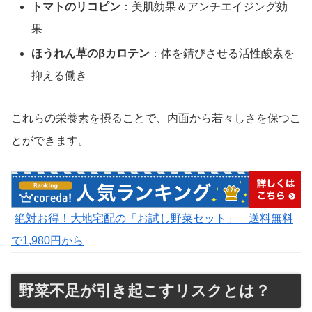
トマトのリコピン
：美肌効果＆アンチエイジング効
果
ほうれん草のβカロテン
：体を錆びさせる活性酸素を
抑える働き
これらの栄養素を摂ることで、内面から若々しさを保つこ
とができます。
絶対お得！大地宅配の「お試し野菜セット」 送料無料
で1,980円から
野菜不足が引き起こすリスクとは？