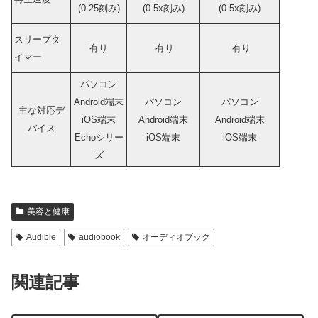
(0.25刻み)
(0.5x刻み)
(0.5x刻み)
スリープタ
有り
有り
有り
イマー
パソコン
Android端末
パソコン
パソコン
主な対応デ
iOS端末
Android端末
Android端末
バイス
Echoシリー
iOS端末
iOS端末
ズ
美容と健康
Audible
audiobook
オーディオブック
関連記事