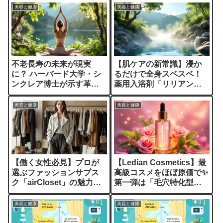
美容と健康
美容と健康
不老長寿の未来が現実
【肌ケアの新常識】浸か
に？ ハーバード大学・シ
るだけで全身スベスベ！
ンクレア博士が示す革命
薬用入浴剤「リリアン
的研究成果
ト・バス」の魅力とは？
美容と健康
美容と健康
【働く女性必見】プロが
【Ledian Cosmetics】最
選ぶファッションサブス
高級コスメをほぼ原価で✨
ク「airCloset」の魅力を
第一弾は「毛穴特化型洗
徹底解説✨
顔」登場！
美容と健康
美容と健康