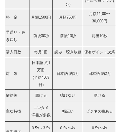
(月額会員プラン)
ン)
月額11,00〜
料 金
月額1500円
月額750円
30,000円
早送り・巻
前後30秒
前後10秒
前後10秒
き戻し
購入冊数
毎月1冊
読み・聴き放題
保有ポイント次第
日本語 約1
万冊
対 象
日本語 約1万
日本語 約2万
(全約40万
冊)
解約後
聴ける
聴けない
聴ける
エンタメ
主な特徴
幅広い
ビジネス書ある
洋書が多数
0.5x～3.5x
0.5x〜4x
0.5x〜4x
再生速度