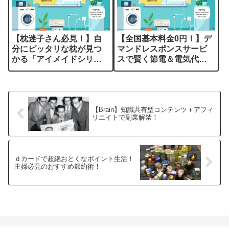
【枕迷子さん必見！】自
【全国基本料金0円！】デ
分にピッタリな枕が見つ
マンドレスポンスサービ
かる「アイメイドシリー
スで賢く節電＆電気代を
ズ」がすごい理由
削減✨
【Brain】知識共有型コンテンツ＋アフィ
リエイトで副業解禁！
ｄカードで超絶おとくなポイント生活！
主婦必見のおすすめ節約術！